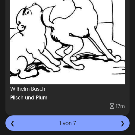
Wilhelm Busch
Plisch und Plum
17m
1
von 7