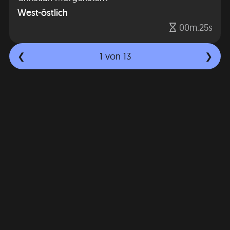
West-östlich
00m:25s
1
von 13