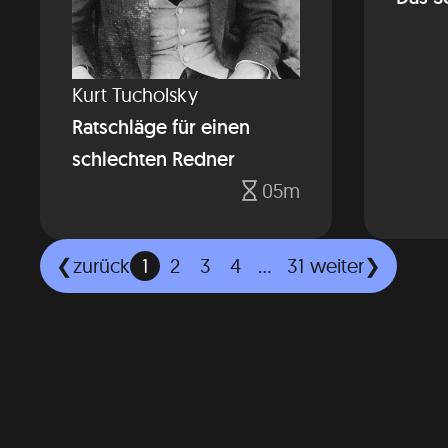
Kurt Tucholsky
Ratschläge für einen
schlechten Redner
05m
zurück
1
2
3
4
...
31
weiter