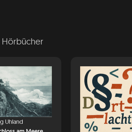
e Hörbücher
g Uhland
chloss am Meere