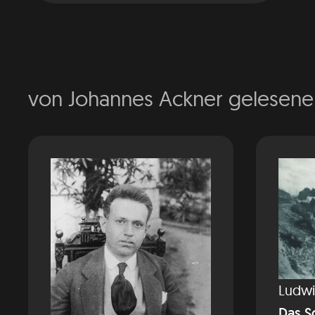
von Johannes Ackner gelesen
Ludwi
Das S