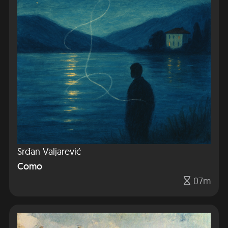
Srđan Valjarević
Como
07m