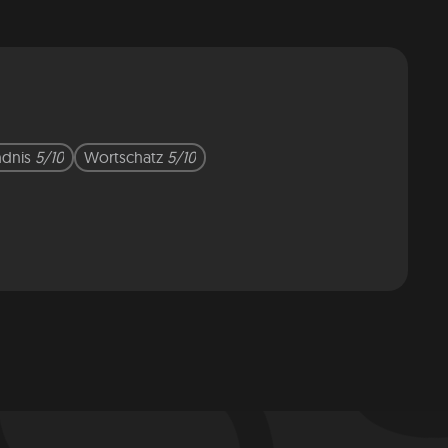
ndnis
5/10
Wortschatz
5/10