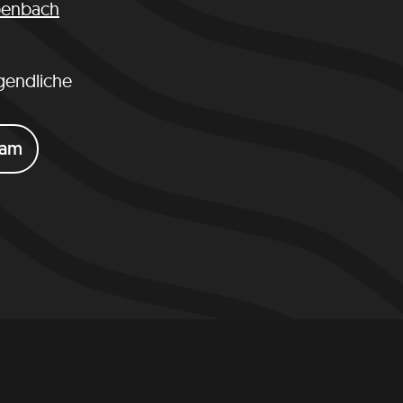
übenbach
gendliche
eam