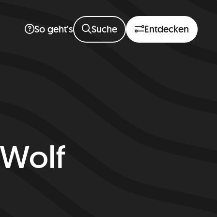
Suche
Entdecken
So geht's
 Wolf