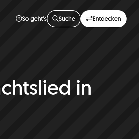
Suche
Entdecken
So geht's
chtslied in