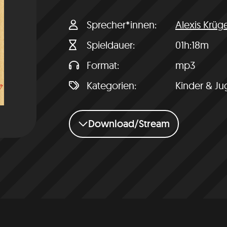
Sprecher*innen
Alexis Krüg
Spieldauer
01h:18m
Format
mp3
Kategorien
Kinder & Ju
Download/Stream