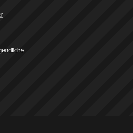
er
gendliche