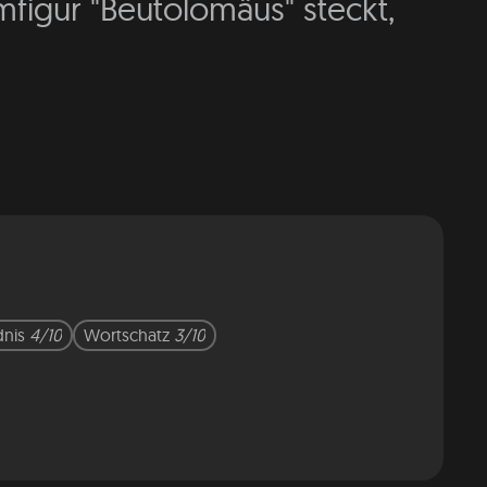
mfigur "Beutolomäus" steckt,
dnis
4/10
Wortschatz
3/10