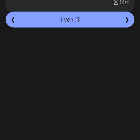
01m
1
von 13