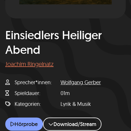
Einsiedlers Heiliger
Abend
Joachim Ringelnatz
Sprecher*innen
Wolfgang Gerber
Spieldauer
01m
Kategorien
Lyrik & Musik
Einsiedlers Heiliger Abend
Hörprobe
Download/Stream