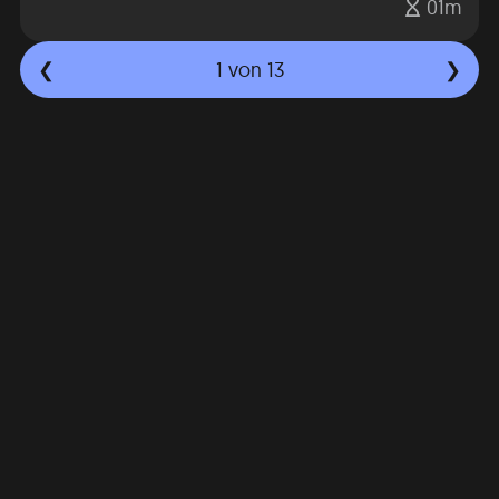
01m
1
von 13