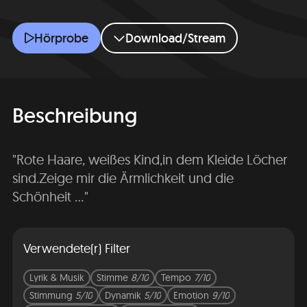
An ein rothaariges Bettelmädchen
Hörprobe
Download/Stream
Beschreibung
"Rote Haare, weißes Kind,in dem Kleide Löcher
sind.Zeige mir die Ärmlichkeit und die
Schönheit ..."
Verwendete(r) Filter
Lyrik & Musik
Stimme
8/10
Tempo
7/10
Stimmung
5/10
Dynamik
5/10
Emotion
9/10