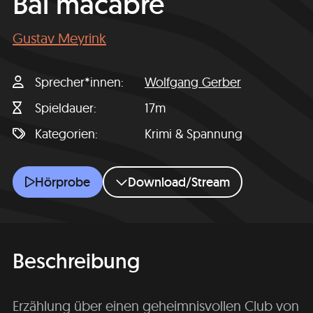
Bal macabre
Gustav Meyrink
Sprecher*innen
Wolfgang Gerber
Spieldauer
17m
Kategorien
Krimi & Spannung
Bal macabre
Hörprobe
Download/Stream
Beschreibung
Erzählung über einen geheimnisvollen Club von