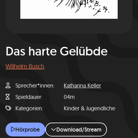
Das harte Gelübde
Wilhelm Busch
Sprecher*innen
Katharina Keller
Spieldauer
04m
Kategorien
Kinder & Jugendliche
Das harte Gelübde
Hörprobe
Download/Stream