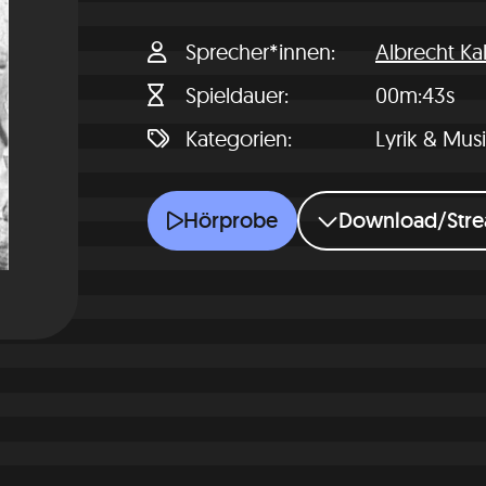
Sprecher*innen
Albrecht Ka
Spieldauer
00m:43s
Kategorien
Lyrik & Mus
Der Aromat
Hörprobe
Download/Str