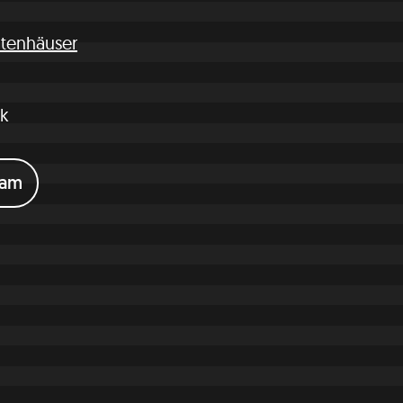
ltenhäuser
ik
eam