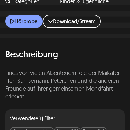
Kategorien
Kinder & Jugendliche
Die Schlittenfahrt auf der Milchstraße
Hörprobe
Download/Stream
Beschreibung
Eines von vielen Abenteuern, die der Maikäfer
Herr Sumsemann, Peterchen und die anderen
Freunde auf ihrer gemeinsamen Mondfahrt
erleben.
Verwendete(r) Filter