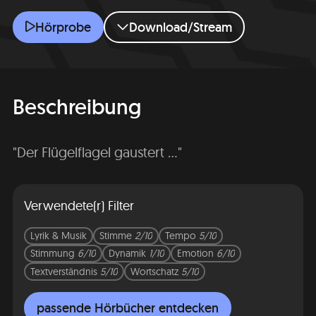
Gruselett
Hörprobe
Download/Stream
Beschreibung
"Der Flügelflagel gaustert ..."
Verwendete(r) Filter
Lyrik & Musik
Stimme
2/10
Tempo
5/10
Stimmung
6/10
Dynamik
1/10
Emotion
6/10
Textverständnis
5/10
Wortschatz
5/10
passende Hörbücher entdecken