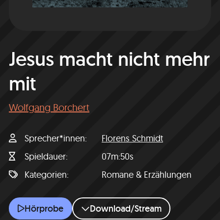
Jesus macht nicht mehr
mit
Wolfgang Borchert
Sprecher*innen
Florens Schmidt
Spieldauer
07m:50s
Kategorien
Romane & Erzählungen
Jesus macht nicht mehr mit
Hörprobe
Download/Stream