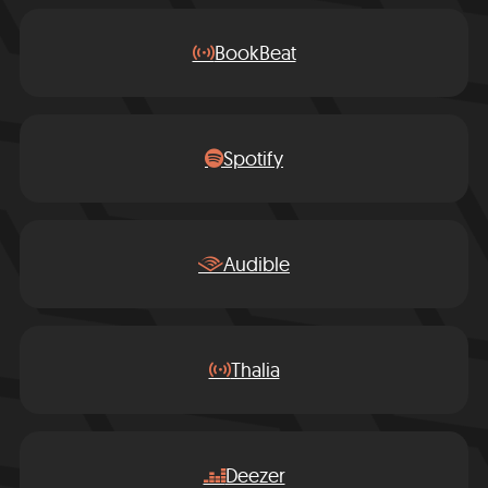
BookBeat
Spotify
Audible
Thalia
Deezer