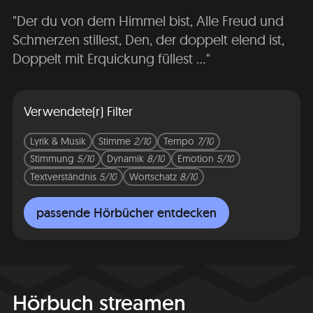
"Der du von dem Himmel bist, Alle Freud und
Schmerzen stillest, Den, der doppelt elend ist,
Doppelt mit Erquickung füllest ..."
Verwendete(r) Filter
Lyrik & Musik
Stimme
2/10
Tempo
7/10
Stimmung
5/10
Dynamik
8/10
Emotion
5/10
Textverständnis
5/10
Wortschatz
8/10
passende Hörbücher entdecken
Hörbuch streamen