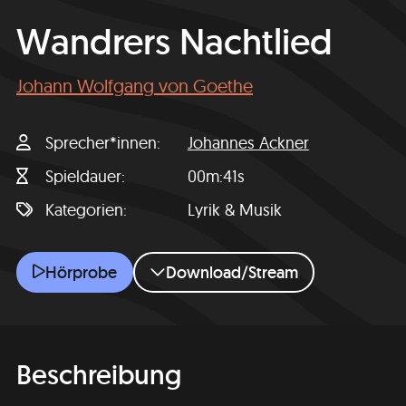
Wandrers Nachtlied
Johann Wolfgang von Goethe
Sprecher*innen
Johannes Ackner
Spieldauer
00m:41s
Kategorien
Lyrik & Musik
Wandrers Nachtlied
Hörprobe
Download/Stream
Beschreibung