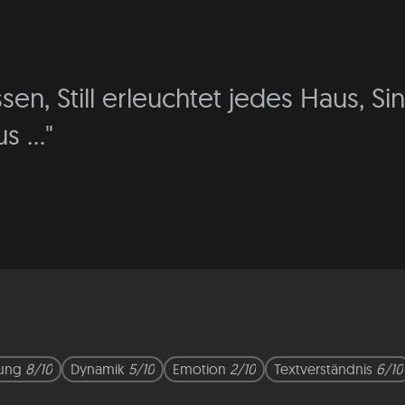
sen, Still erleuchtet jedes Haus, S
s ..."
ung
8/10
Dynamik
5/10
Emotion
2/10
Textverständnis
6/10