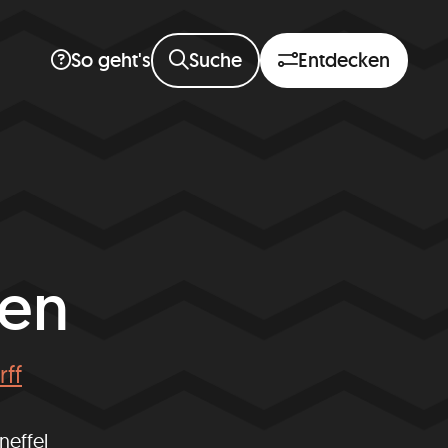
Suche
Entdecken
So geht's
en
rff
neffel