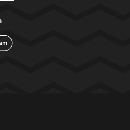
ik
eam