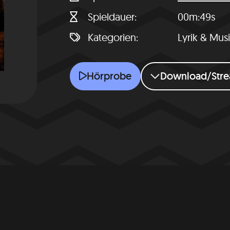
Spieldauer
00m:49s
Kategorien
Lyrik & Mus
Weihnachten
Hörprobe
Download/Str