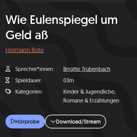
Wie Eulenspiegel um
Geld aß
Hermann Bote
Sprecher*innen
Brigitte Trübenbach
Spieldauer
03m
Kategorien
Kinder & Jugendliche,
Romane & Erzählungen
Wie Eulenspiegel um Geld aß
Hörprobe
Download/Stream