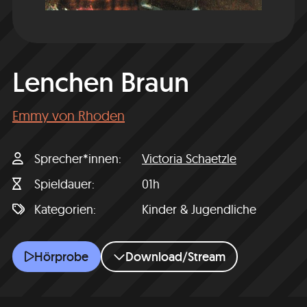
Lenchen Braun
Emmy von Rhoden
Sprecher*innen
Victoria Schaetzle
Spieldauer
01h
Kategorien
Kinder & Jugendliche
Lenchen Braun
Hörprobe
Download/Stream